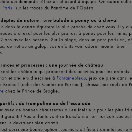
lète qui demande réflexion et esprit d’équipe. On adore celle
 Paris
, sur les traces du Fantôme de l’Opéra.
adeptes de nature : une balade à poney ou à cheval
s dans le centre équestre le plus proche de chez vous. Il y a 
ades à cheval pour les plus grands, à poney pour les minis, p
 ans avec les parents. Sur la plage, dans un parc parisien, d
pas, au trot ou au galop, vos enfants vont adorer monter bien
és.
princes et princesses : une journée de château
ont les châteaux qui proposent des activités pour les enfants 
ion et ateliers d’escrime à
Fontainebleau
, jeux de piste dans l
 Breteuil (celui des Contes de Perrault), chasse aux œufs de 
re
chez le Prince de Broglie…
sportifs : du trampoline ou de l’escalade
ur avec de bonnes chaussettes ou en intérieur pour les plus fril
t garanti ! Vos enfants vont se transformer en haricots sauteu
t ils devraient bien dormir.
 est aussi une bonne option. Les murs artificiels en intérieur e