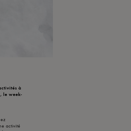
ctivités à
, le week-
nez
e activité