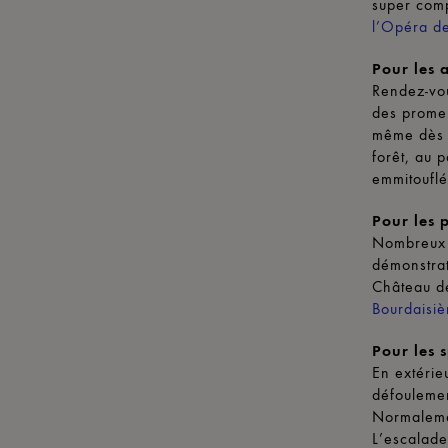
super comp
l’Opéra de
Pour les 
Rendez-vou
des promen
même dès 2
forêt, au 
emmitoufl
Pour les 
Nombreux s
démonstrat
Château de
Bourdaisiè
Pour les 
En extérie
défoulemen
Normalemen
L’escalade