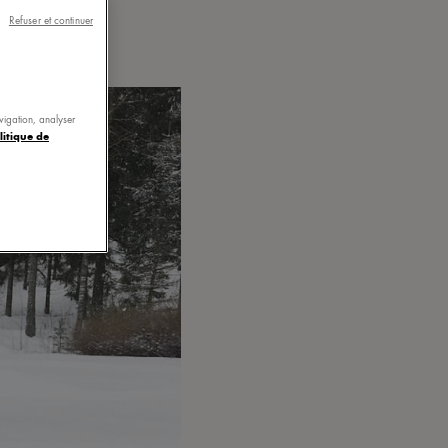
Refuser et continuer
avigation, analyser
litique de