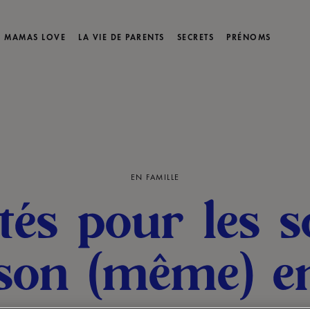
MAMAS LOVE
LA VIE DE PARENTS
SECRETS
PRÉNOMS
EN FAMILLE
ités pour les s
son (même) e