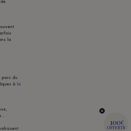
 de
souvent
arfois
ans la
:
e parc du
Pâques à
la
eux,
rs…
100
€
OFFERTS
nvahissent