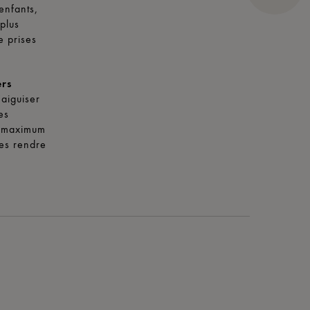
enfants,
 plus
e prises
ers
’aiguiser
es
n maximum
les rendre