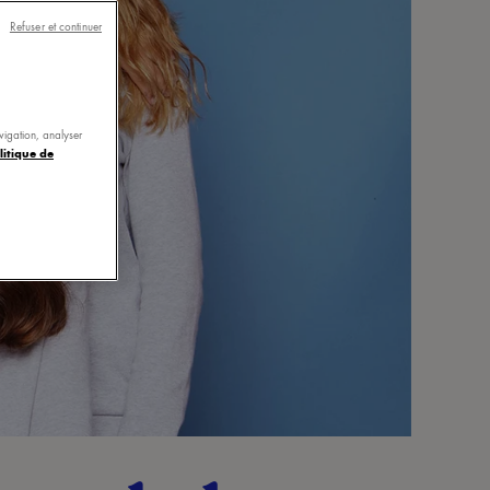
Refuser et continuer
avigation, analyser
litique de