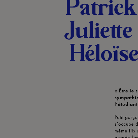
Patrick
Juliett
Héloïs
« Être le
sympathiq
l’étudiant
Petit garç
s’occupe d
même fils u
grande fam