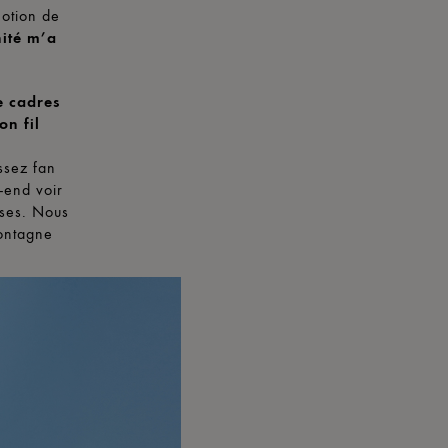
notion de
nité m’a
e cadres
on fil
ssez fan
-end voir
oses. Nous
ontagne