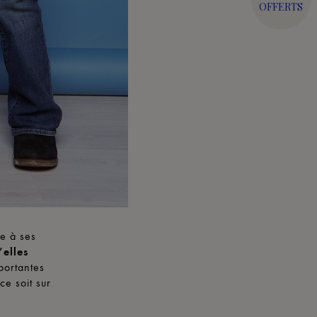
OFFERTS
re à ses
’elles
portantes
ce soit sur