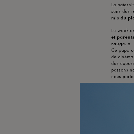
La paterni
sens des r
mis du pl
Le week-en
et parent
rouge. »
Ce papa co
de cinéma.
des exposi
passons n
nous parta