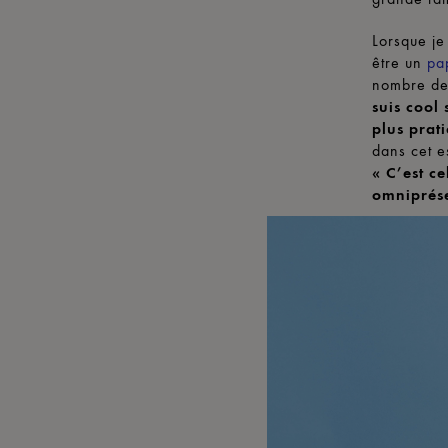
Lorsque je
être un
pa
nombre de
suis cool 
plus prat
dans cet es
« C’est c
omniprés