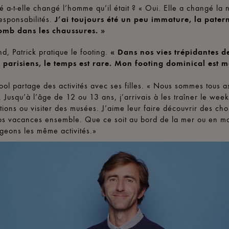
té a-t-elle changé l’homme qu’il était ? « Oui. Elle a changé la 
esponsabilités.
J’ai toujours été un peu immature, la pater
omb dans les chaussures. »
d, Patrick pratique le footing.
« Dans nos vies trépidantes d
s parisiens, le temps est rare. Mon footing dominical est m
ol partage des activités avec ses filles. « Nous sommes tous a
 Jusqu’à l’âge de 12 ou 13 ans, j’arrivais à les traîner le week
tions ou visiter des musées. J’aime leur faire découvrir des ch
os vacances ensemble. Que ce soit au bord de la mer ou en m
geons les même activités.»