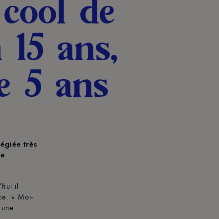
 cool de
 15 ans,
e 5 ans
égiée très
de
hui il
ce. « Moi-
t une