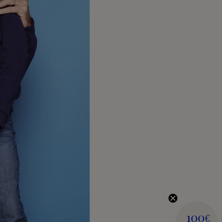
100
€