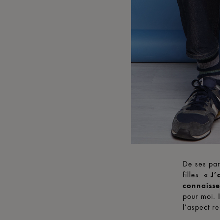
De ses par
filles.
« J’
connaissen
pour moi. 
l’aspect r