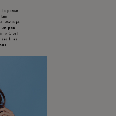
« Je pense
rtain
s. Mais je
ns un peu
r. » C’est
ses filles.
 pas