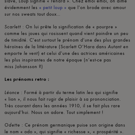
slave, Loup signifie « renard ». Chez émoi émoi, on aime
évidemment les
« petit loup »
que l’on brode avec amour
sur nos sweats tout doux…
: On lui prête la signification de « pourpre »
Scarlett
comme les joues qui rosissent quand vient poindre un peu
de timidité. C’est surtout le prénom d’une des plus grandes
héroïnes de la littérature (Scarlett O’Hara dans
Autant en
) et celui d’une des actrices américaines
emporte le vent
les plus inspirantes de notre époque (n’est-ce pas
miss Johansson ?)
Les prénoms retro :
: Formé à partir du terme latin
qui signifie
Léonce
leo
« lion », il nous fait rugir de plaisir à sa prononciation.
Très courant dans les années 1910, il se fait plus rare
aujourd’hui. Nous on adore. Tout simplement !
: Ce prénom germanique puise son origine dans
Odette
le nom « odo », qui signifie « richesse », « prospérité ».