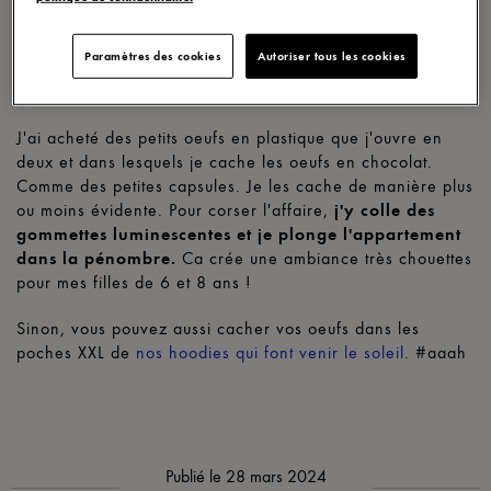
Je fais passer les cloches une fois
dans les 5 petites
pièces clés de la maison
. A chaque fois que mon fils
Paramètres des cookies
Autoriser tous les cookies
trouve le trésor caché d'une pièce, il a accès à une autre
pièce. Je l'aide à base
"chaud", "froid", "brûlant !"
J'ai acheté des petits oeufs en plastique que j'ouvre en
deux et dans lesquels je cache les oeufs en chocolat.
Comme des petites capsules. Je les cache de manière plus
ou moins évidente. Pour corser l'affaire,
j'y colle des
gommettes luminescentes et je plonge l'appartement
dans la pénombre.
Ca crée une ambiance très chouettes
pour mes filles de 6 et 8 ans !
Sinon, vous pouvez aussi cacher vos oeufs dans les
poches XXL de
nos hoodies qui font venir le soleil
. #aaah
Publié le
28 mars 2024