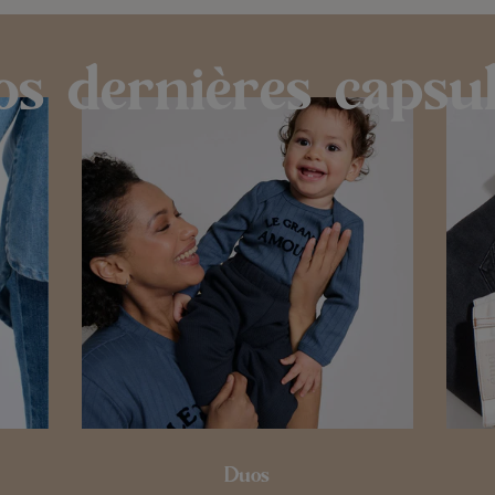
s dernières capsu
Duos