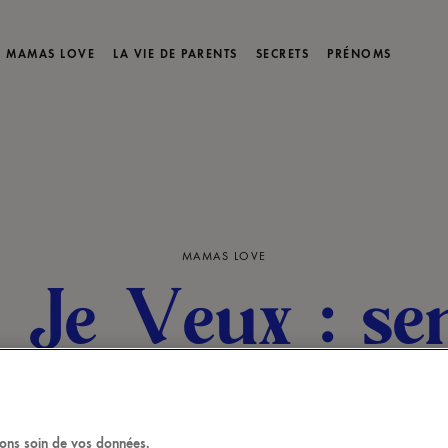
MAMAS LOVE
LA VIE DE PARENTS
SECRETS
PRÉNOMS
MAMAS LOVE
 Je Veux : se
nelore
qui a gagné la troisième session du jeu, avec un maill
ons soin de vos données.