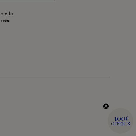
re à la
urnée
100
€
OFFERTS