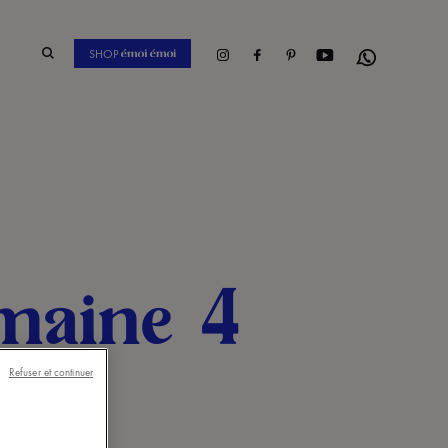
Instagram
Facebook
Pinterest
Youtube
SHOP
Whatsapp
maine 4
Refuser et continuer
ot de bain