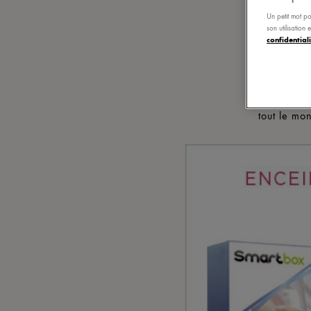
Made in Fe
Un petit mot po
merci pour
son utilisation
confidentiali
Le jeu con
participer,
valeur de
après la g
tout le mo