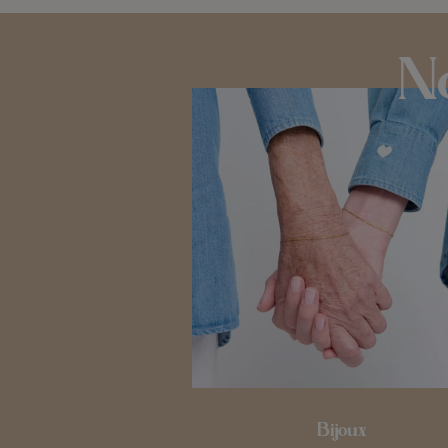
No
Bijoux