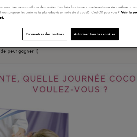
mmes, qui lui sera très utile car « elle habite près de la mer »
ur vous dire que nous utilisons des cookies. Pour faire fonctionner correctement notre site, améliorer sa n
 vos participations !
Voir la po
 et vous proposer les contenus les plus adaptés sur notre site et au-delà. C'est OK pour vous ?
té.
tinue et cette semaine on a voulu que les jeunes mamans AUSSI
 avec un lot offert par
Smartbox
: c
e
coffret cadeau « bien-être
Paramètres des cookies
Autoriser tous les cookies
 75€. Parce qu’on a encore envie de se faire chouchoute
rossesse !
(bon évidemment, ça reste ouvert aux futures mama
nde peut gagner !)