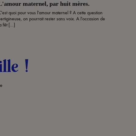
L'amour maternel, par huit mères.
C'est quoi pour vous l'amour maternel ? A cette question
ertigineuse, on pourrait rester sans voix. A l'occasion de
a fêt [...]
lle !
de