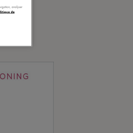
. Bravo et
avigation, analyser
litique de
 puissent
 »
d’une
r, même
ns… bref,