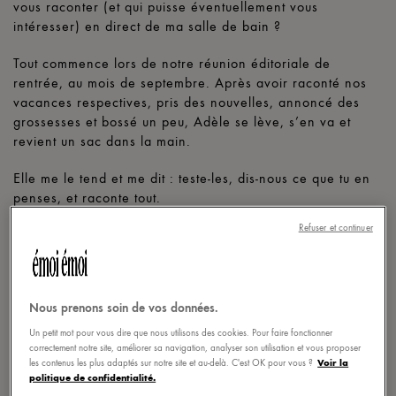
vous raconter (et qui puisse éventuellement vous
intéresser) en direct de ma salle de bain ?
Tout commence lors de notre réunion éditoriale de
rentrée, au mois de septembre. Après avoir raconté nos
vacances respectives, pris des nouvelles, annoncé des
grossesses et bossé un peu, Adèle se lève, s’en va et
revient un sac dans la main.
Elle me le tend et me dit : teste-les, dis-nous ce que tu en
penses, et raconte tout.
Refuser et continuer
Il n’y a qu’une seule règle : sois honnête.
Alors voilà émoinautes, je ne suis pas une experte en
cosmétique
, mais
je suis enceinte
. J’ai un ventre qui
Nous prenons soin de vos données.
s’arrondit, (des cuisses aussi !) une poitrine qui devient
carrément généreuse, et des jambes, qui, certains jours
Un petit mot pour vous dire que nous utilisons des cookies. Pour faire fonctionner
pèsent plus lourd que les haltères les plus lourds…
correctement notre site, améliorer sa navigation, analyser son utilisation et vous proposer
Voir la
les contenus les plus adaptés sur notre site et au-delà. C'est OK pour vous ?
politique de confidentialité.
Je vais tester et je vais vous raconter :