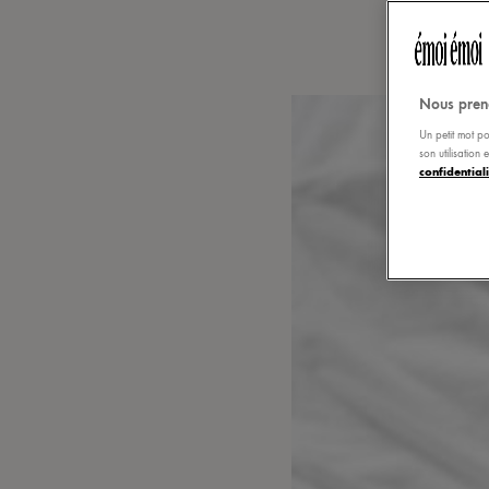
Nous pren
Un petit mot po
son utilisation
confidentiali