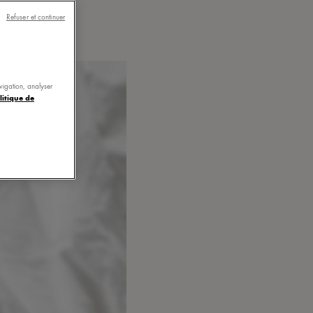
Refuser et continuer
avigation, analyser
litique de