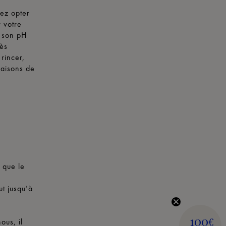
vez opter
r votre
r son pH
rès
 rincer,
raisons de
e que le
ut jusqu’à
100
€
ous, il