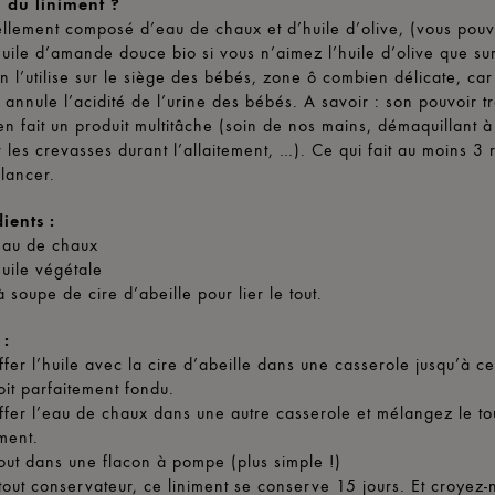
i du liniment ?
ellement composé d’eau de chaux et d’huile d’olive, (vous pou
huile d’amande douce bio si vous n’aimez l’huile d’olive que su
on l’utilise sur le siège des bébés, zone ô combien délicate, ca
e annule l’acidité de l’urine des bébés. A savoir : son pouvoir t
en fait un produit multitâche (soin de nos mains, démaquillant à
r les crevasses durant l’allaitement, …). Ce qui fait au moins 3 
 lancer.
ients :
eau de chaux
uile végétale
à soupe de cire d’abeille pour lier le tout.
 :
ffer l’huile avec la cire d’abeille dans une casserole jusqu’à c
it parfaitement fondu.
ffer l’eau de chaux dans une autre casserole et mélangez le to
ment.
tout dans une flacon à pompe (plus simple !)
out conservateur, ce liniment se conserve 15 jours. Et croyez-n