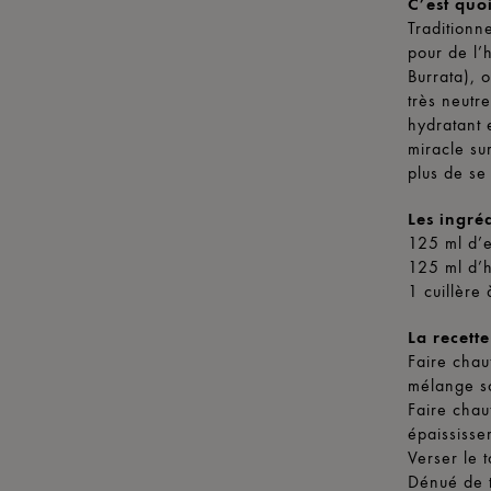
C’est quo
Traditionn
pour de l’
Burrata), 
très neutr
hydratant 
miracle su
plus de se
Les ingréd
125 ml d’
125 ml d’h
1 cuillère 
La recette
Faire chau
mélange so
Faire chau
épaississe
Verser le 
Dénué de t