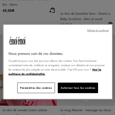
bio - blanc
45,00€
Le duo de bracelets liens - Mama x
Baby Sunshine - bleu et corail
15,00€
Refuser et continuer
Nous prenons soin de vos données.
Un petit mot pour vous dire que nous utilisons des cookies. Pour faire fonctionner
correctement notre site, améliorer sa navigation, analyser son utilisation et vous proposer
Voir la
les contenus les plus adaptés sur notre site et au-delà. C'est OK pour vous ?
politique de confidentialité.
Paramètres des cookies
Autoriser tous les cookies
Le duo de sweats Coeur solaire
Le mug Maman - message au choix