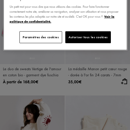
MADE IN FRANCE
Un petit mot pour vous dire que nous utilisons des cookies. Pour faire fonctionner
correctement notre site, améliorer sa navigation, analyser son utilisation et vous proposer
Voir la
les contenus les plus adaptés sur notre site et au-delà. C'est OK pour vous ?
politique de confidentialité.
Paramètres des cookies
Autoriser tous les cookies
Le duo de sweats Vertige de l'amour
La médaille Manon petit cœur rouge
en coton bio - garment dye fuschia
- dorée à l'or fin 24 carats - 7mm
À partir de 168,00€
35,00€