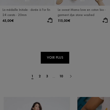
La médaille Initiale - dorée à l'or fin
Le sweat Mama love en coton bio -
24 carats - 20mm
garment dye stone washed
45,00€
115,00€
VOIR PLUS
1
2
3
10
…