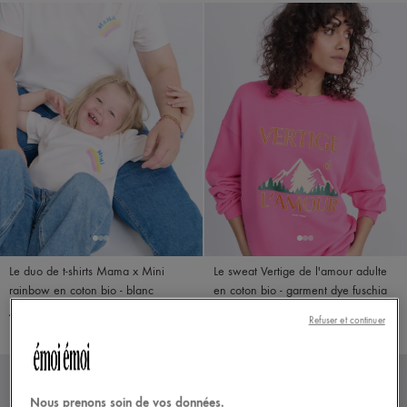
Le duo de t-shirts Mama x Mini
Le sweat Vertige de l'amour adulte
rainbow en coton bio - blanc
en coton bio - garment dye fuschia
À partir de 77,00€
109,00€
Refuser et continuer
Nous prenons soin de vos données.