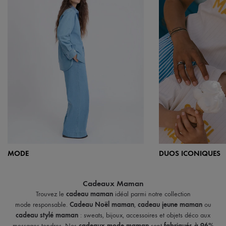
MODE
DUOS ICONIQUES
Cadeaux Maman
Trouvez le
cadeau maman
idéal parmi notre collection
mode responsable.
Cadeau Noël maman
,
cadeau jeune maman
ou
cadeau stylé maman
: sweats, bijoux, accessoires et objets déco aux
messages tendres. Nos
cadeaux mode maman
sont
fabriqués à 96%