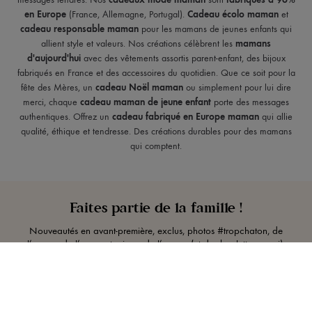
en Europe
(France, Allemagne, Portugal).
Cadeau écolo maman
et
cadeau responsable maman
pour les mamans de jeunes enfants qui
allient style et valeurs. Nos créations célèbrent les
mamans
d'aujourd'hui
avec des vêtements assortis parent-enfant, des bijoux
fabriqués en France et des accessoires du quotidien. Que ce soit pour la
fête des Mères, un
cadeau Noël maman
ou simplement pour lui dire
merci, chaque
cadeau maman de jeune enfant
porte des messages
authentiques. Offrez un
cadeau fabriqué en Europe maman
qui allie
qualité, éthique et tendresse. Des créations durables pour des mamans
qui comptent.
Faites partie de la famille !
Nouveautés en avant-première, exclus, photos #tropchaton, de
l’amour, de l’amour, toujours de l’amour (et des boulettes, aussi).
OK