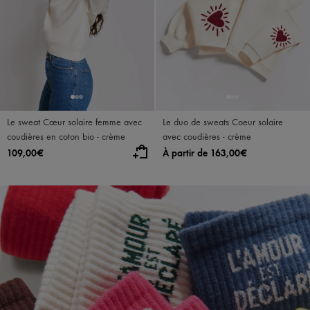
Le sweat Cœur solaire femme avec
Le duo de sweats Coeur solaire
coudières en coton bio - crème
avec coudières - crème
109,00€
À partir de 163,00€