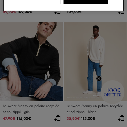
recyclée - beige
recyclée - vert nuit
59,90€
109,00€
109,00€
100
€
OFFERTS
Le sweat Stanny en polaire recyclée
Le sweat Stanny en polaire recyclée
et col zippé - gris
et col zippé - blanc
47,90€
115,00€
35,90€
115,00€