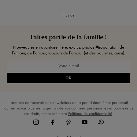
Plus de
Faites partie de la famille !
Nouveautés en avant-première, exclus, photos #tropchaton, de
l’amour, de l’amour, toujours de l’amour (et des boulettes, aussi).
OK
J’accepte de recevoir des newsletters de la part d’émoi émoi par email.
Pour en savoir plus sur la gestion de vos données personnelles et pour exercer
vos droits, consultez notre
Politique de confidentialité
.