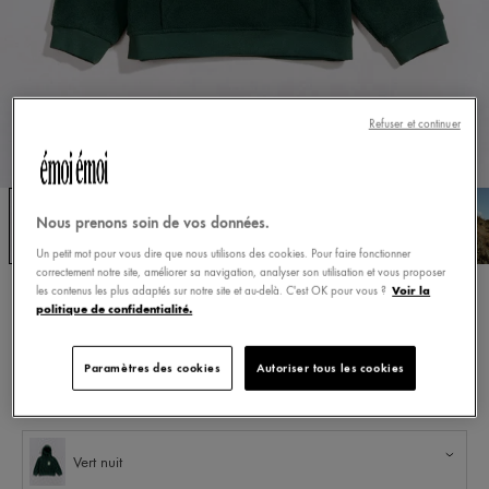
Refuser et continuer
Nous prenons soin de vos données.
Un petit mot pour vous dire que nous utilisons des cookies. Pour faire fonctionner
correctement notre site, améliorer sa navigation, analyser son utilisation et vous proposer
Voir la
les contenus les plus adaptés sur notre site et au-delà. C'est OK pour vous ?
Accueil
E-shop
Mode
politique de confidentialité.
LE HOODIE WOOD KID EN POLAIRE RECYCLÉE
- VERT NUIT
Paramètres des cookies
Autoriser tous les cookies
Voir la description
Vert nuit