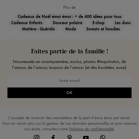
Plus de
Cadeaux de Noël émoi émoi : + de 400 idées pour tous
Cadeaux Enfants
Douceur polaire
E-shop
Les duos
Matière - Quérido
Mode
Sweats et hoodies
Faites partie de la famille !
Nouveautés en avant-première, exclus, photos #tropchaton, de
l’amour, de l’amour, toujours de l’amour (et des boulettes, aussi).
OK
J’accepte de recevoir des newsletters de la part d’émoi émoi par email.
Pour en savoir plus sur la gestion de vos données personnelles et pour exercer
vos droits, consultez notre
Politique de confidentialité
.