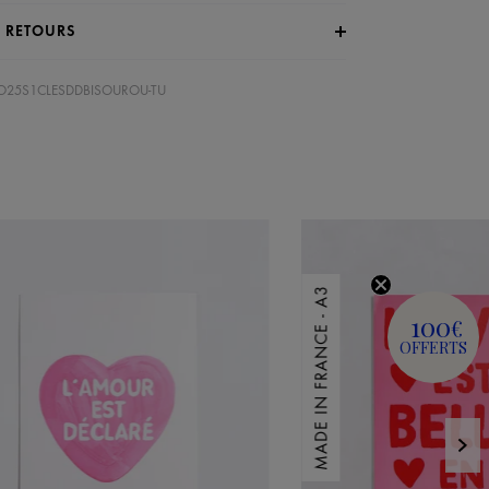
T RETOURS
EMO25S1CLESDDBISOUROU-TU
MADE IN FRANCE - A3
100
€
OFFERTS