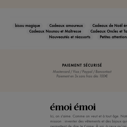
bisou magique
Cadeaux amoureux
Cadeaux de Noël ém
Cadeaux Nounou et Maîtresse
Cadeaux Oncles et Ta
Nouveautés et réassorts
Petites attenti
PAIEMENT SÉCURISÉ
Mastercard / Visa / Paypal / Bancontact
Paiement en 3x sans frais dès 100€
Ici, on s'aime. Comme on veut et à tout âge. Not
mission : inventer des vêtements et des bijoux qu
permettent de dire Je t’aime. À soi, à ceux qu’on