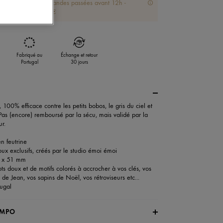
jour même des commandes passées avant 12h -
 sans frais dès 100€
Fabriqué au
Échange et retour
Portugal
30 jours
100% efficace contre les petits bobos, le gris du ciel et
 Pas (encore) remboursé par la sécu, mais validé par la
ur.
en feutrine
oux exclusifs, créés par le studio émoi émoi
46 x 51 mm
ts doux et de motifs colorés à accrocher à vos clés, vos
 de Jean, vos sapins de Noël, vos rétroviseurs etc...
tugal
OMPO