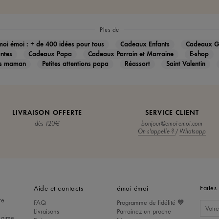
Plus de
oi émoi : + de 400 idées pour tous
Cadeaux Enfants
Cadeaux G
ntes
Cadeaux Papa
Cadeaux Parrain et Marraine
E-shop
ons maman
Petites attentions papa
Réassort
Saint Valentin
LIVRAISON OFFERTE
SERVICE CLIENT
dès 120€
bonjour@emoi-emoi.com
On s'appelle ?
/
Whatsapp
Aide et contacts
émoi émoi
Faites 
re
FAQ
Programme de fidélité 💙
i
Livraisons
Parrainez un proche
 aime,