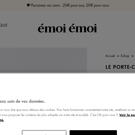
💝 Parrainez vos amis : 20€ pour eux, 20€ pour vous
QUE
Accueil
E-shop
LE PORTE-
Bisou mag
ons soin de vos données.
Ajouter un 
ur vous dire que nous utilisons des cookies. Pour faire fonctionner correctement notre site, améliorer sa n
Voir la po
 et vous proposer les contenus les plus adaptés sur notre site et au-delà. C'est OK pour vous ?
té.