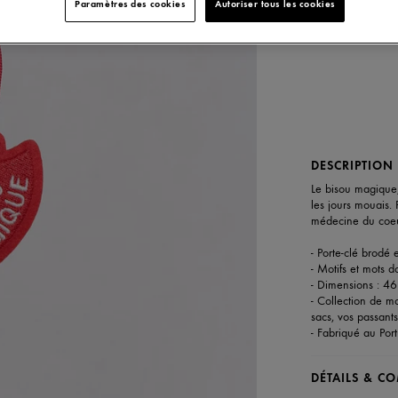
Paramètres des cookies
Autoriser tous les cookies
Expédition le 
Paiement en 3x
DESCRIPTION
Le bisou magique, 
les jours mouais.
médecine du coe
- Porte-clé brodé 
- Motifs et mots d
- Dimensions : 
- Collection de mo
sacs, vos passants
- Fabriqué au Por
DÉTAILS & C