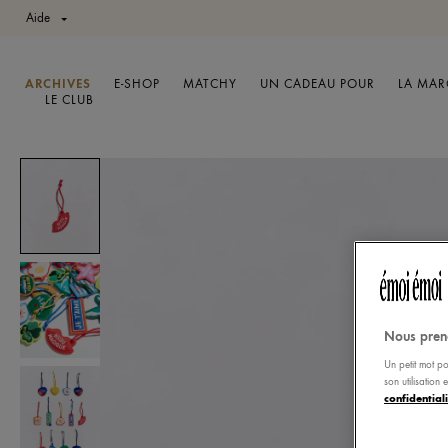
Aide
ARCHIVES
E-SHOP
MATCHY
UN CADEAU POUR
LA MAR
LE CLUB
Nous pren
Un petit mot po
son utilisation
confidentiali