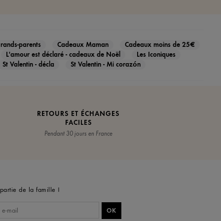
rands-parents
Cadeaux Maman
Cadeaux moins de 25€
L'amour est déclaré - cadeaux de Noël
Les Iconiques
St Valentin - décla
St Valentin - Mi corazón
RETOURS ET ÉCHANGES
FACILES
Pendant 30 jours en France
partie de la famille !
OK