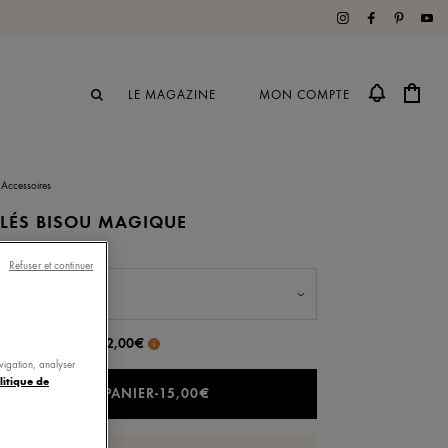
LE MAGAZINE
MON COMPTE
Accessoires
CLÉS BISOU MAGIQUE
Refuser et continuer
ique
emballage cadeau
+ 2,00€
i
avigation, analyser
litique de
AJOUTER AU PANIER
-
15,00€