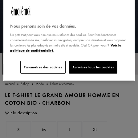
Nous prenons soin de vos données.
Un petit mot pour vous dire que nous utilisons des cookies. Pour faire fonctionner
correctement notre site, améliorer sa navigation, analyser son utilisation et vous proposer
Voir la
les contenus les plus adaptés sur notre site et au-delà. C'est OK pour vous ?
politique de confidentialité.
Paramètres des cookies
Autoriser tous les cookies
Accueil
E-shop
Mode
T-shirts et chemises
LE T-SHIRT LE GRAND AMOUR HOMME EN
COTON BIO - CHARBON
Voir la description
S
M
L
XL